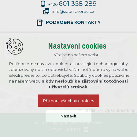
601 358 289
+420
info@zadnizhorec.cz
PODROBNÉ KONTAKTY
Nastavení cookies
+
−
Vítejte na našem webu!
Potřebujeme nastavit cookies a související technologie, aby
zobrazovaný obsah odpovídal vašim potřebám a vy na webu
nalezli přesně to, co potřebujete. Soubory cookies používané
na našem webu
nikdy neslouží ke zjišťování totožnosti
uživatelů stránek
.
Přijmout všechny cookies
Leaflet
|
© OpenStreetMap
Nastavit
© 2026 Copyright Obec Zadní Zhořec
VYTVOŘIL XART.CZ
Technická cookies