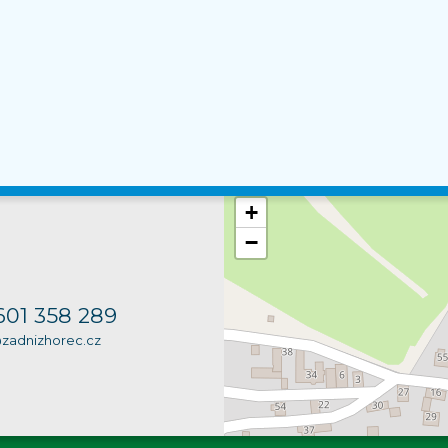
+
−
601 358 289
@zadnizhorec.cz