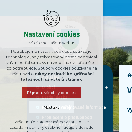
Nastavení cookies
Vítejte na našem webu!
Potřebujeme nastavit cookies a související
technologie, aby zobrazovaný obsah odpovídal
vašim potřebám a vy na webu nalezli přesně to,
co potřebujete. Soubory cookies používané na
našem webu
nikdy neslouží ke zjišťování
Aktuálně
totožnosti uživatelů stránek
.
O obci
V
Přijmout všechny cookies
Úřední deska
Povinně zveřejňované informace
Nastavit
V
Prohlášení o přístupnosti
Vaše údaje zpracováváme v souladu se
webových stránek
Technická cookies
zásadami ochrany osobních údajů z důvodu
nutná pro provozování webu