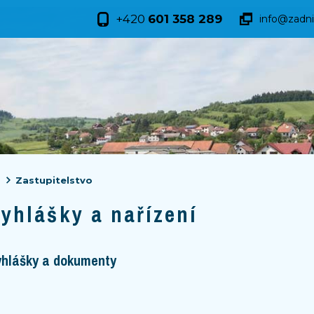
+420
601 358 289
info@zadni
Zastupitelstvo
yhlášky a nařízení
yhlášky a dokumenty