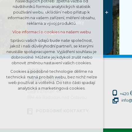
následujících potřeb: zpětná vazba od
Vyhlášky a dokumenty
návštěvníků formou analytických statistik
udržení kontextu stránek (session):
Obecní úřad
používání webu, ukládání nebo přístup k
případná přihlášení, volby jazyka,
informacím na vašem zařízení, měření obsahu,
apod.
Organizace a spolky
reklama a vývoj produktů.
Volitelná cookies
Fotogalerie
Více informací o cookies na našem webu
analytická pro anonymizované
vyhodnocení návštěvnosti
Správci vašich údajů bude naše společnost,
Kontakty
jakož i naši důvěryhodní partneři, se kterými
marketingová cookies (Google)
neustále spolupracujeme. Vyjádření souhlasu je
Více informací o cookies na našem webu
dobrovolné. Můžete jej kdykoli zrušit nebo
obnovit změnou nastavení vašich cookies.
OBEC
Cookies a podobné technologie dělíme na
Přijmout všechny cookies
technická: nutná pro běh webu, bez nichž nelze
Zadní Zhořec
web používat a volitelná. Do této části spadají
Odmítnout vše
analytická a marketingová cookies.
Zadní Zhořec 44
+420
594 44 Radostín nad Oslavou
info
PODROBNÉ KONTAKTY