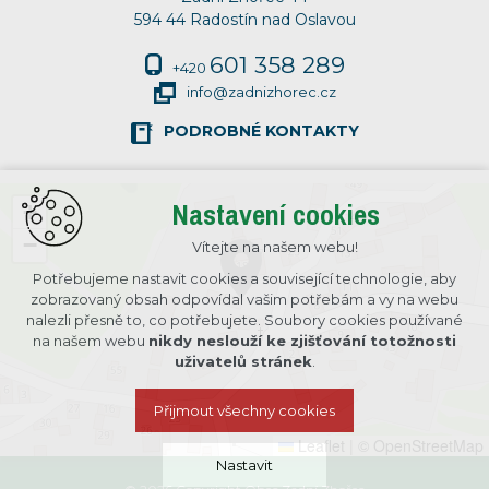
594 44 Radostín nad Oslavou
601 358 289
+420
info@zadnizhorec.cz
PODROBNÉ KONTAKTY
Nastavení cookies
+
−
Vítejte na našem webu!
Potřebujeme nastavit cookies a související technologie, aby
zobrazovaný obsah odpovídal vašim potřebám a vy na webu
nalezli přesně to, co potřebujete. Soubory cookies používané
na našem webu
nikdy neslouží ke zjišťování totožnosti
uživatelů stránek
.
Přijmout všechny cookies
Leaflet
|
© OpenStreetMap
Nastavit