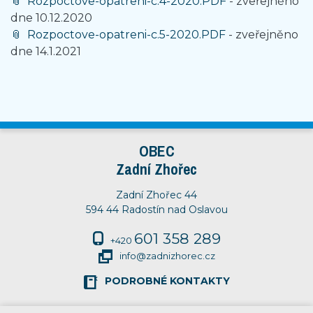
Rozpoctove-opatreni-c.4-2020.PDF
- zveřejněno
dne 10.12.2020
Rozpoctove-opatreni-c.5-2020.PDF
- zveřejněno
dne 14.1.2021
OBEC
Zadní Zhořec
Zadní Zhořec 44
594 44 Radostín nad Oslavou
601 358 289
+420
info@zadnizhorec.cz
PODROBNÉ KONTAKTY