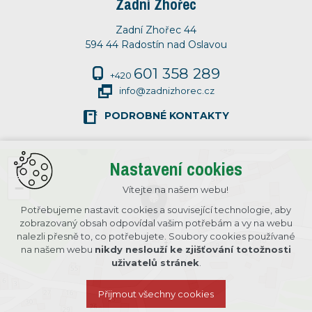
Zadní Zhořec
Zadní Zhořec 44
594 44 Radostín nad Oslavou
601 358 289
+420
info@zadnizhorec.cz
PODROBNÉ KONTAKTY
Nastavení cookies
+
−
Vítejte na našem webu!
Potřebujeme nastavit cookies a související technologie, aby
zobrazovaný obsah odpovídal vašim potřebám a vy na webu
nalezli přesně to, co potřebujete. Soubory cookies používané
na našem webu
nikdy neslouží ke zjišťování totožnosti
uživatelů stránek
.
Přijmout všechny cookies