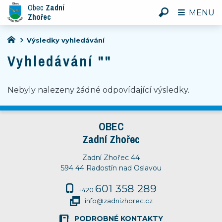
Obec
Zadní
MENU
Zhořec
Výsledky vyhledávání
Vyhledávání ""
Nebyly nalezeny žádné odpovídající výsledky.
OBEC
Zadní Zhořec
Zadní Zhořec 44
594 44 Radostín nad Oslavou
601 358 289
+420
info@zadnizhorec.cz
PODROBNÉ KONTAKTY