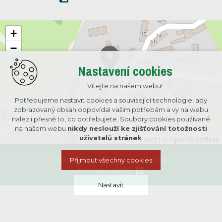
+
−
Nastavení cookies
Vítejte na našem webu!
Potřebujeme nastavit cookies a související technologie, aby
zobrazovaný obsah odpovídal vašim potřebám a vy na webu
nalezli přesně to, co potřebujete. Soubory cookies používané
na našem webu
nikdy neslouží ke zjišťování totožnosti
uživatelů stránek
.
Leaflet
|
© OpenStreetMap
© 2026 Copyright Obec Zadní Zhořec
Přijmout všechny cookies
VYTVOŘIL XART.CZ
Nastavit
Technická cookies